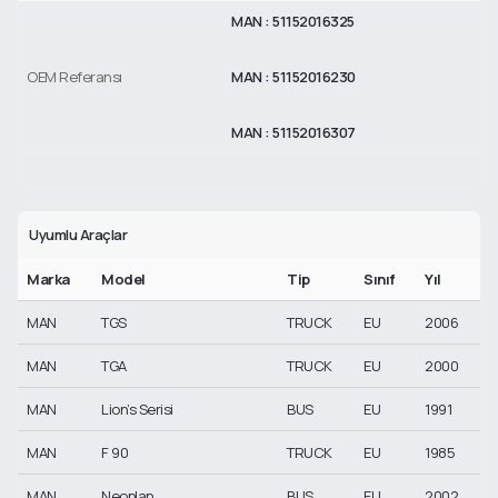
MAN : 51152016325
OEM Referansı
MAN : 51152016230
MAN : 51152016307
Uyumlu Araçlar
Marka
Model
Tip
Sınıf
Yıl
MAN
TGS
TRUCK
EU
2006
MAN
TGA
TRUCK
EU
2000
MAN
Lion’s Serisi
BUS
EU
1991
MAN
F 90
TRUCK
EU
1985
MAN
Neoplan
BUS
EU
2002