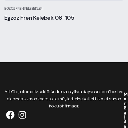
EGZOZ FREN KELEBEKLERI
Egzoz Fren Kelebek 06-105
Atlı Oto, otomotiv sektöründe uzun yıllara dayanan tecrübesi ve
M
M
alanında uzman kadrosu ile müşterilerine kaliteli hizmet sunan
e
a
n
r
köklü bir firmadır.
ü
k
a
A
l
n
a
r
a