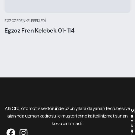
EGZOZ FREN KELEBEKLERI
Egzoz Fren Kelebek 01-114
Atlı Oto, otomotiv sektöründe uzun yıllara dayanan tecrübesi ve
M
M
alanında uzman kadrosu ile müşterilerine kaliteli hizmet sunan
e
a
n
r
köklü bir firmadır.
ü
k
a
A