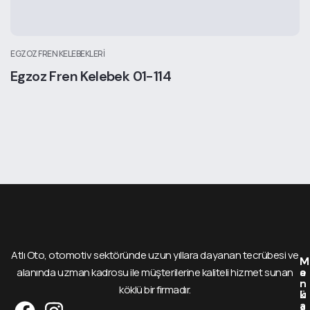
EGZOZ FREN KELEBEKLERI
Egzoz Fren Kelebek 01-114
Atlı Oto, otomotiv sektöründe uzun yıllara dayanan tecrübesi ve
M
M
alanında uzman kadrosu ile müşterilerine kaliteli hizmet sunan
e
a
n
r
köklü bir firmadır.
ü
k
a
A