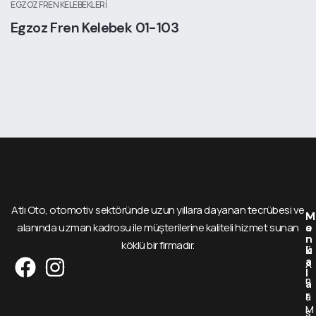
EGZOZ FREN KELEBEKLERI
Egzoz Fren Kelebek 01-103
Atlı Oto, otomotiv sektöründe uzun yıllara dayanan tecrübesi ve
M
M
alanında uzman kadrosu ile müşterilerine kaliteli hizmet sunan
e
a
n
r
köklü bir firmadır.
ü
k
a
A
l
n
a
r
a
M
s